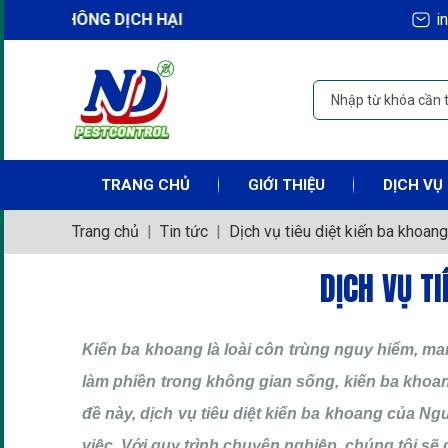
ÔNG DỊCH HẠI
i
TRANG CHỦ
GIỚI THIỆU
DỊCH VỤ
Trang chủ
Tin tức
Dịch vụ tiêu diệt kiến ba khoang
DỊCH VỤ T
Kiến ba khoang là loài côn trùng nguy hiểm, ma
làm phiền trong không gian sống, kiến ba khoa
đề này, dịch vụ tiêu diệt kiến ba khoang của N
việc. Với quy trình chuyên nghiệp, chúng tôi sẽ