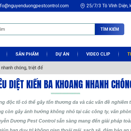
nfo@nguyenduongpestcontrol.com
25/7/3 Tô Vĩnh Diện,
TÌM KIẾM
SẢN PHẨM
DỰ ÁN
VIDEO CLIP
T
 nhanh chóng, triệt để
IÊU DIỆT KIẾN BA KHOANG NHANH CHÓNG
ng độc tố có thể gây tổn thương da và các vấn đề nghiêm 
ng còn gây ảnh hưởng không nhỏ tại các công ty, văn phòng
guyễn Dương Pest Control sẵn sàng mang đến giải pháp toà
 giúp bạn duy trì không gian thoải mái, sạch sẽ, đảm bảo an