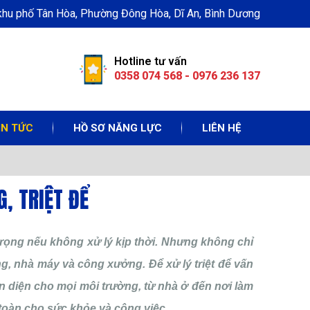
 khu phố Tân Hòa, Phường Đông Hòa, Dĩ An, Bình Dương
Hotline tư vấn
0358 074 568 - 0976 236 137
IN TỨC
HỒ SƠ NĂNG LỰC
LIÊN HỆ
, TRIỆT ĐỂ
trọng nếu không xử lý kịp thời. Nhưng không chỉ
, nhà máy và công xưởng. Để xử lý triệt để vấn
n diện cho mọi môi trường, từ nhà ở đến nơi làm
 toàn cho sức khỏe và công việc.