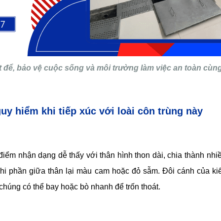
iệt để, bảo vệ cuộc sống và môi trường làm việc an toàn c
y hiểm khi tiếp xúc với loài côn trùng này
 điểm nhận dạng dễ thấy với thân hình thon dài, chia thành nh
khi phần giữa thân lại màu cam hoặc đỏ sẫm. Đôi cánh của ki
 chúng có thể bay hoặc bò nhanh để trốn thoát.