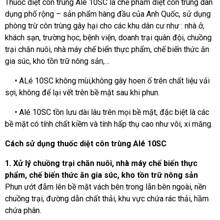
Thuốc diệt côn trùng Alé 10SC là chế phẩm diệt côn trùng dân
dụng phổ rộng – sản phẩm hàng đầu của Anh Quốc, sử dụng
phòng trừ côn trùng gây hại cho các khu dân cư như : nhà ở,
khách sạn, trường học, bệnh viện, doanh trại quân đội, chuồng
trại chăn nuôi, nhà máy chế biến thực phẩm, chế biến thức ăn
gia súc, kho tồn trữ nông sản,…
• ALé 10SC không mùi,không gây hoen ố trên chất liệu vải
sợi, không để lại vết trên bề mặt sau khi phun.
• Alé 10SC tồn lưu dài lâu trên mọi bề mặt, đặc biệt là các
bề mặt có tính chất kiềm và tính hấp thụ cao như vôi, xi măng.
Cách sử dụng thuốc diệt côn trùng Alé 10SC
1. Xử lý chuồng trại chăn nuôi, nhà máy chế biến thực
phẩm, chế biến thức ăn gia súc, kho tồn trữ nông sản
Phun ướt đẫm lên bề mặt vách bên trong lẫn bên ngoài, nền
chuồng trại, đường dẫn chất thải, khu vực chứa rác thải, hầm
chứa phân.