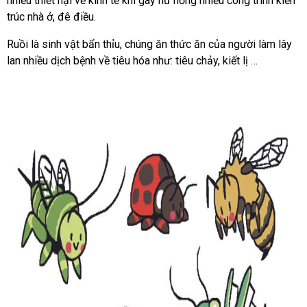
nhiều thiết hại về kinh tế khi gây hư hỏng nhiều công trình kiến
trúc nhà ở, đê điều.
Ruồi là sinh vật bẩn thỉu, chúng ăn thức ăn của người làm lây
lan nhiều dịch bệnh về tiêu hóa như: tiêu chảy, kiết lị …